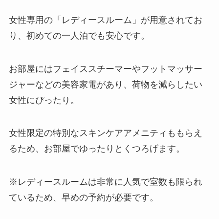
女性専用の「レディースルーム」が用意されてお
り、初めての一人泊でも安心です。
お部屋にはフェイススチーマーやフットマッサー
ジャーなどの美容家電があり、荷物を減らしたい
女性にぴったり。
女性限定の特別なスキンケアアメニティももらえ
るため、お部屋でゆったりとくつろげます。
※レディースルームは非常に人気で室数も限られ
ているため、早めの予約が必要です。