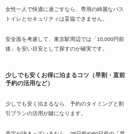
女性一人で快適に過ごすなら、専用の綺麗なバス
トイレとセキュリティは妥協できません。
安全面を考慮して、東京駅周辺では「10,000円前
後」を安い目安として探すのが確実です。
少しでも安くお得に泊まるコツ（早割・直前
予約の活用など）
少しでも安く泊まるなら、予約のタイミングと割
引プランの活用が鍵になります。
予定が決まっているなら、28日前や60日前の「早