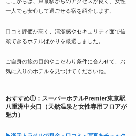
ここからは、東京駅からのアクセスが良く、女性
一人でも安心して過ごせる宿を紹介します。
口コミ評価が高く、清潔感やセキュリティ面で信
頼できるホテルばかりを厳選しました。
ご自身の旅の目的やこだわり条件に合わせて、お
気に入りのホテルを見つけてくださいね。
おすすめ①：スーパーホテルPremier東京駅
八重洲中央口（天然温泉と女性専用フロアが
魅力）
▶楽天トラベルで料金・口コミ・写真をチェック