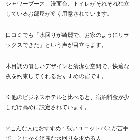
シャワーブース、洗面台、トイレがそれぞれ独立
しているお部屋が多く用意されています。
口コミでも「水回りが綺麗で、お家のようにリラ
ックスできた」という声が目立ちます。
木目調の優しいデザインと清潔な空間で、快適な
夜を約束してくれるおすすめの宿です。
※他のビジネスホテルと比べると、宿泊料金が少
しだけ高めに設定されています。
✅こんな人におすすめ：狭いユニットバスが苦手
で、とにかく綺麗な水回りを求める人