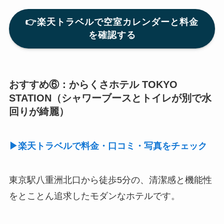
👉楽天トラベルで空室カレンダーと料金
を確認する
おすすめ⑥：からくさホテル TOKYO
STATION（シャワーブースとトイレが別で水
回りが綺麗）
▶楽天トラベルで料金・口コミ・写真をチェック
東京駅八重洲北口から徒歩5分の、清潔感と機能性
をとことん追求したモダンなホテルです。