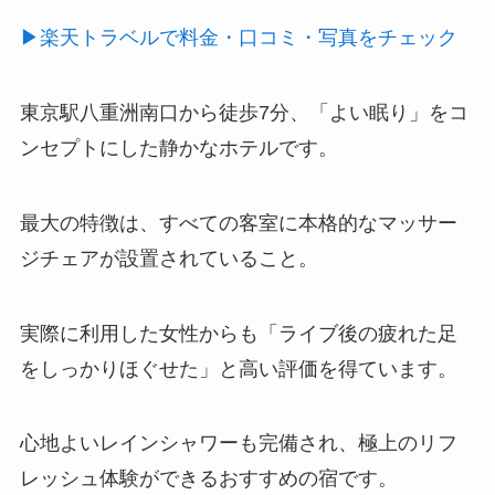
▶楽天トラベルで料金・口コミ・写真をチェック
東京駅八重洲南口から徒歩7分、「よい眠り」をコ
ンセプトにした静かなホテルです。
最大の特徴は、すべての客室に本格的なマッサー
ジチェアが設置されていること。
実際に利用した女性からも「ライブ後の疲れた足
をしっかりほぐせた」と高い評価を得ています。
心地よいレインシャワーも完備され、極上のリフ
レッシュ体験ができるおすすめの宿です。