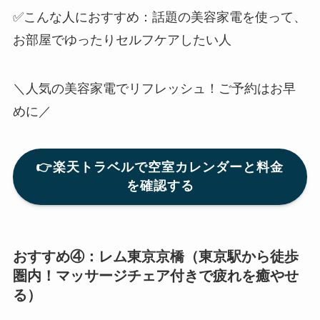
✅こんな人におすすめ：話題の美容家電を使って、
お部屋でゆったりセルフケアしたい人
＼人気の美容家電でリフレッシュ！ご予約はお早
めに／
👉楽天トラベルで空室カレンダーと料金
を確認する
おすすめ④：レム東京京橋（東京駅から徒歩
圏内！マッサージチェア付きで疲れを癒やせ
る）