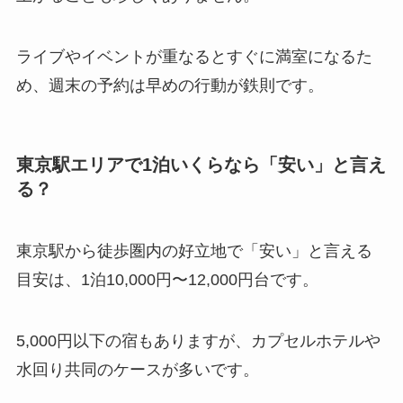
ライブやイベントが重なるとすぐに満室になるた
め、週末の予約は早めの行動が鉄則です。
東京駅エリアで1泊いくらなら「安い」と言え
る？
東京駅から徒歩圏内の好立地で「安い」と言える
目安は、1泊10,000円〜12,000円台です。
5,000円以下の宿もありますが、カプセルホテルや
水回り共同のケースが多いです。