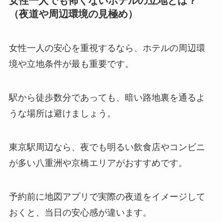
女性一人でも怖くないホテルの立地とは？
（夜道や周辺環境の見極め）
女性一人の安心を重視するなら、ホテルの周辺環
境や立地条件が最も重要です。
駅から徒歩数分であっても、暗い路地裏を通るよ
うな場所は避けましょう。
東京駅周辺なら、夜でも明るい飲食店やコンビニ
が多い八重洲や京橋エリアがおすすめです。
予約前に地図アプリで実際の夜道をイメージして
おくと、当日の安心感が違います。