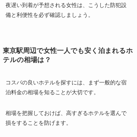
夜遅い到着が予想される女性は、こうした防犯設
備と利便性を必ず確認しましょう。
東京駅周辺で女性一人でも安く泊まれるホ
テルの相場は？
コスパの良いホテルを探すには、まず一般的な宿
泊料金の相場を知ることが大切です。
相場を把握しておけば、高すぎるホテルを選んで
損をすることを防げます。