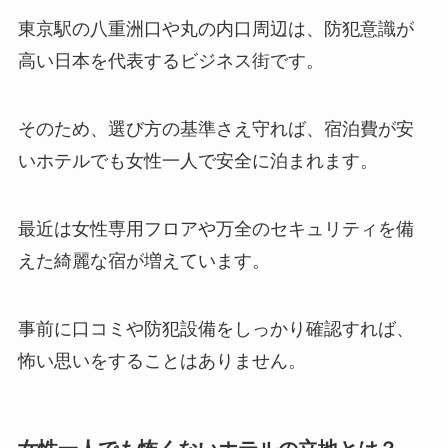
東京駅の八重洲口や丸の内口周辺は、防犯意識が
高い日本を代表するビジネス街です。
そのため、選び方の基準さえ守れば、宿泊費が安
いホテルでも女性一人で安全に泊まれます。
最近は女性専用フロアや万全のセキュリティを備
えた綺麗な宿が増えています。
事前に口コミや防犯設備をしっかり確認すれば、
怖い思いをすることはありません。