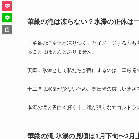
華厳の滝は凍らない？氷瀑の正体は
「華厳の滝全体が凍りつく」とイメージする方も
ることはほとんどありません。
実際に氷瀑として私たちが目にするのは、華厳滝
十二滝は水量が少ないため、奥日光の厳しい寒さ
本流の滝と青白く輝く十二滝が織りなすコントラ
華厳の滝 氷瀑の見頃は1月下旬〜2月