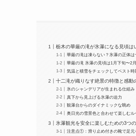
栃木の華厳の滝が氷瀑になる見頃は
華厳の滝は凍らない？氷瀑の正体は
華厳の滝 氷瀑の見頃は1月下旬〜2
気温と積雪をチェックしてベスト時
十二滝が織りなす絶景の特徴と感動
氷のシャンデリアが生まれる仕組み
真下から見上げる氷瀑の迫力
観瀑台からのダイナミックな眺め
奥日光の雪景色と合わせて楽しむル
氷瀑観光を安全に楽しむための3つ
注意点①：滑り止め付きの靴で足元