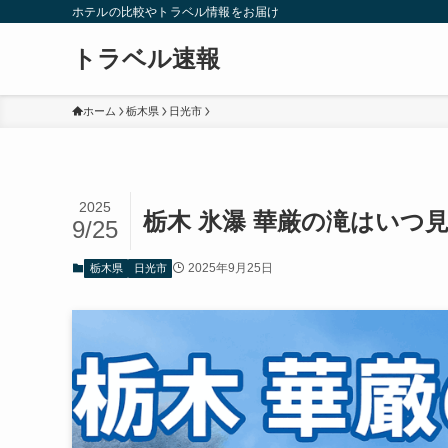
ホテルの比較やトラベル情報をお届け
トラベル速報
ホーム
栃木県
日光市
2025
栃木 氷瀑 華厳の滝はいつ
9/25
2025年9月25日
栃木県
日光市