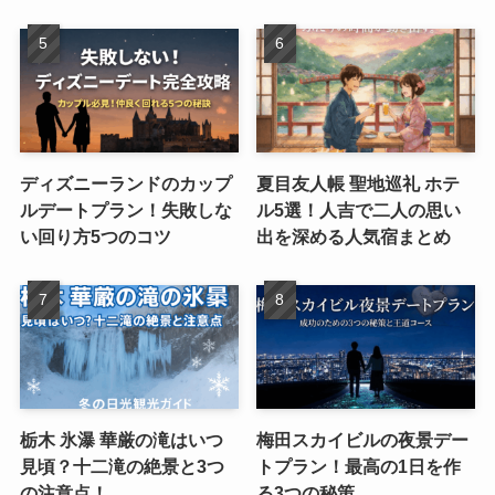
ディズニーランドのカップ
夏目友人帳 聖地巡礼 ホテ
ルデートプラン！失敗しな
ル5選！人吉で二人の思い
い回り方5つのコツ
出を深める人気宿まとめ
栃木 氷瀑 華厳の滝はいつ
梅田スカイビルの夜景デー
見頃？十二滝の絶景と3つ
トプラン！最高の1日を作
の注意点！
る3つの秘策