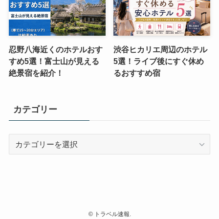
忍野八海近くのホテルおす
渋谷ヒカリエ周辺のホテル
すめ5選！富士山が見える
5選！ライブ後にすぐ休め
絶景宿を紹介！
るおすすめ宿
カテゴリー
カ
テ
ゴ
リ
ー
©
トラベル速報.